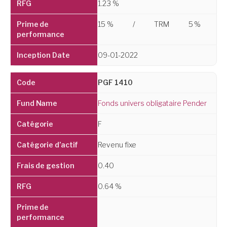
1.23 %
15 %
/
TRM
5 %
09-01-2022
PGF 1410
Fonds univers obligataire Pender
F
Revenu fixe
0.40
0.64 %