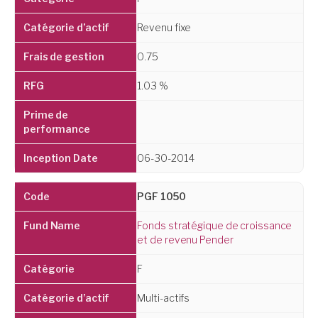
Revenu fixe
0.75
1.03 %
06-30-2014
PGF 1050
Fonds stratégique de croissance
et de revenu Pender
F
Multi-actifs