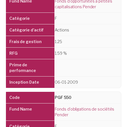
Fonds d’opportunités à petites
capitalisations Pender
F
Actions
1.25
1.59 %
06-01-2009
PGF 550
Fonds d’obligations de sociétés
Pender
F