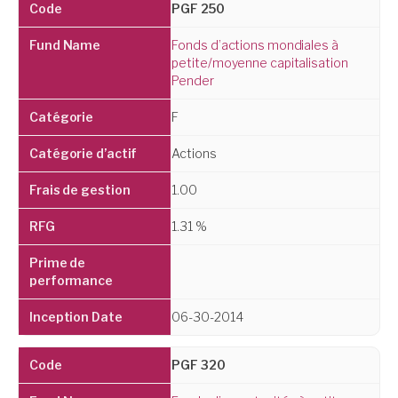
PGF 250
Fonds d’actions mondiales à
petite/moyenne capitalisation
Pender
F
Actions
1.00
1.31 %
06-30-2014
PGF 320