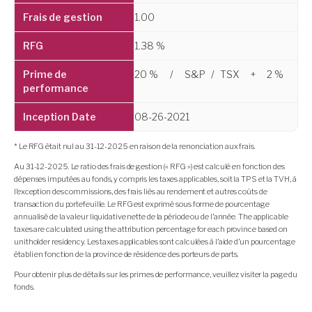
1.00
1.38 %
20 %
/
S&P
/
TSX
+
2 %
08-26-2021
* Le RFG était nul au 31-12-2025 en raison de la renonciation aux frais.
Au 31-12-2025. Le ratio des frais de gestion (« RFG ») est calculé en fonction des
dépenses imputées au fonds, y compris les taxes applicables, soit la TPS et la TVH, à
l’exception des commissions, des frais liés au rendement et autres coûts de
transaction du portefeuille. Le RFG est exprimé sous forme de pourcentage
annualisé de la valeur liquidative nette de la période ou de l’année. The applicable
taxes are calculated using the attribution percentage for each province based on
unitholder residency. Les taxes applicables sont calculées à l’aide d’un pourcentage
établi en fonction de la province de résidence des porteurs de parts.
Pour obtenir plus de détails sur les primes de performance, veuillez visiter la page du
fonds.