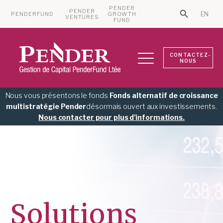
PENDER
PENDER
PENDERFUND
GROWTH
EN
Search Bu
VENTURES
Search for:
FUND
CONTACTEZ-
NOUS
Nous vous présentons le fonds
Fonds alternatif de croissance
multistratégie Pender
désormais ouvert aux investissements.
Nous contacter pour plus d'informations.
Solutions