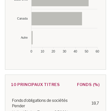
Canada
Autre
0
10
20
30
40
50
60
10 PRINCIPAUX TITRES
FONDS (%)
Fonds d’obligations de sociétés
18,7
Pender