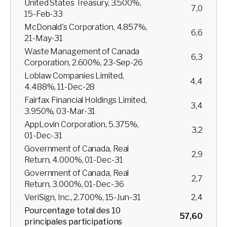
United States Treasury, 3.500%,
7,0
15-Feb-33
McDonald's Corporation, 4.857%,
6,6
21-May-31
Waste Management of Canada
6,3
Corporation, 2.600%, 23-Sep-26
Loblaw Companies Limited,
4,4
4.488%, 11-Dec-28
Fairfax Financial Holdings Limited,
3,4
3.950%, 03-Mar-31
AppLovin Corporation, 5.375%,
3,2
01-Dec-31
Government of Canada, Real
2,9
Return, 4.000%, 01-Dec-31
Government of Canada, Real
2,7
Return, 3.000%, 01-Dec-36
VeriSign, Inc., 2.700%, 15-Jun-31
2,4
Pourcentage total des 10
57,60
principales participations