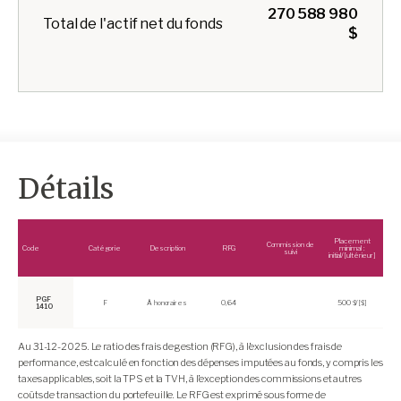
270 588 980
Total de l'actif net du fonds
$
Détails
Placement
Commission de
Code
Catégorie
Description
RFG
minimal :
suivi
initial/[ultérieur]
PGF
F
À honoraires
0,64
500 $/[$]
1410
Au
31-12-2025.
Le ratio des frais de gestion (RFG), à l’exclusion des frais de
performance, est calculé en fonction des dépenses imputées au fonds, y compris les
taxes applicables, soit la TPS et la TVH, à l’exception des commissions et autres
coûts de transaction du portefeuille. Le RFG est exprimé sous forme de