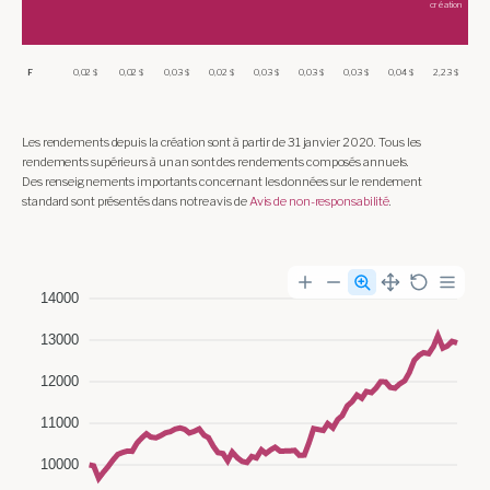
création
F
0,02 $
0,02 $
0,03 $
0,02 $
0,03 $
0,03 $
0,03 $
0,04 $
2,23 $
Les rendements depuis la création sont à partir de 31 janvier 2020. Tous les
rendements supérieurs à un an sont des rendements composés annuels.
Des renseignements importants concernant les données sur le rendement
standard sont présentés dans notre avis de
Avis de non-responsabilité
.
14000
13000
12000
11000
10000