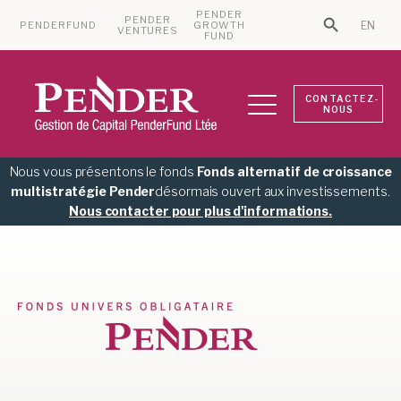
PENDER
PENDER
PENDERFUND
GROWTH
EN
Search Bu
VENTURES
Search for:
FUND
CONTACTEZ-
NOUS
Nous vous présentons le fonds
Fonds alternatif de croissance
multistratégie Pender
désormais ouvert aux investissements.
Nous contacter pour plus d'informations.