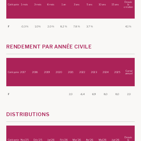
Depuis
Catégorie
1 mois
3 mois
6 mois
1 an
3 ans
5 ans
10 ans
15 ans
la
création
F
-0,3 %
1,0 %
2,0 %
8,2 %
7,8 %
3,7 %
4,1 %
RENDEMENT PAR ANNÉE CIVILE
Cumul
Catégorie
2017
2018
2019
2020
2021
2022
2023
2024
2025
annuel
F
2,0
-6,4
6,9
8,0
8,0
2,0
DISTRIBUTIONS
Depuis
Catégorie
Nov'25
Déc'25
Jan'26
Fév'26
Mar'26
Avr'26
Mai'26
Juin'26
la