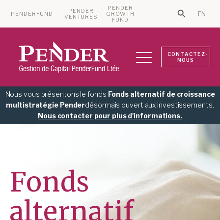
PENDER
PENDER
PENDERFUND
GROWTH
EN
Search Bu
VENTURES
Search for:
FUND
CONTACTEZ-
NOUS
Nous vous présentons le fonds
Fonds alternatif de croissance
multistratégie Pender
désormais ouvert aux investissements.
Nous contacter pour plus d'informations.
Fonds
alternatif