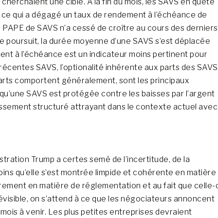
es cherchaient une cible. À la fin du mois, les SAVS en quête
re, ce qui a dégagé un taux de rendement à l’échéance de
des PAPE de SAVS n’a cessé de croître au cours des derniers
se poursuit, la durée moyenne d’une SAVS s’est déplacée
ment à l’échéance est un indicateur moins pertinent pour
 récentes SAVS, l’optionalité inhérente aux parts des SAVS
parts comportent généralement, sont les principaux
u’une SAVS est protégée contre les baisses par l’argent
issement structuré attrayant dans le contexte actuel avec
istration Trump a certes semé de l’incertitude, de la
moins qu’elle s’est montrée limpide et cohérente en matière
irement en matière de réglementation et au fait que celle-c
évisible, on s’attend à ce que les négociateurs annoncent
 mois à venir. Les plus petites entreprises devraient