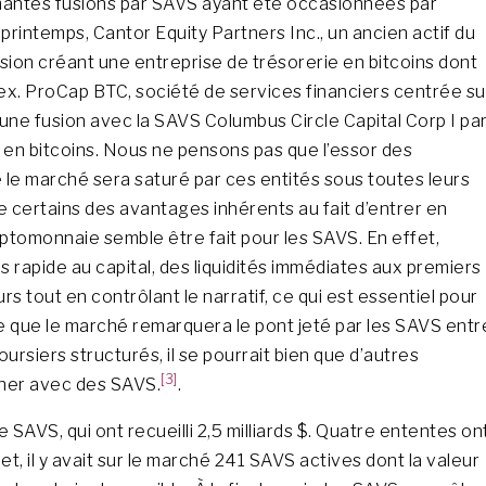
rmantes fusions par SAVS ayant été occasionnées par
 printemps, Cantor Equity Partners Inc., un ancien actif du
ion créant une entreprise de trésorerie en bitcoins dont
inex. ProCap BTC, société de services financiers centrée su
une fusion avec la SAVS Columbus Circle Capital Corp I pa
 en bitcoins. Nous ne pensons pas que l’essor des
e le marché sera saturé par ces entités sous toutes leurs
e certains des avantages inhérents au fait d’entrer en
yptomonnaie semble être fait pour les SAVS. En effet,
ès rapide au capital, des liquidités immédiates aux premiers
urs tout en contrôlant le narratif, ce qui est essentiel pour
ure que le marché remarquera le pont jeté par les SAVS entr
siers structurés, il se pourrait bien que d’autres
[3]
nner avec des SAVS.
.
e SAVS, qui ont recueilli 2,5 milliards $. Quatre ententes on
uillet, il y avait sur le marché 241 SAVS actives dont la valeur