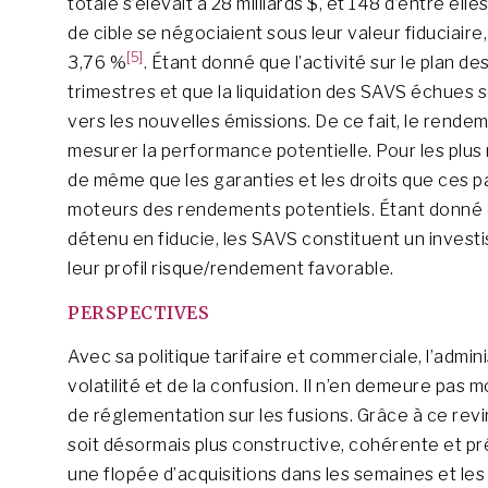
totale s’élevait à 28 milliards $, et 148 d’entre ell
de cible se négociaient sous leur valeur fiduciai
[5]
3,76 %
. Étant donné que l’activité sur le plan 
trimestres et que la liquidation des SAVS échues 
vers les nouvelles émissions. De ce fait, le rende
mesurer la performance potentielle. Pour les plus
de même que les garanties et les droits que ces 
moteurs des rendements potentiels. Étant donné q
détenu en fiducie, les SAVS constituent un invest
leur profil risque/rendement favorable.
PERSPECTIVES
Avec sa politique tarifaire et commerciale, l’admin
volatilité et de la confusion. Il n’en demeure pas 
de réglementation sur les fusions. Grâce à ce rev
soit désormais plus constructive, cohérente et pr
une flopée d’acquisitions dans les semaines et les