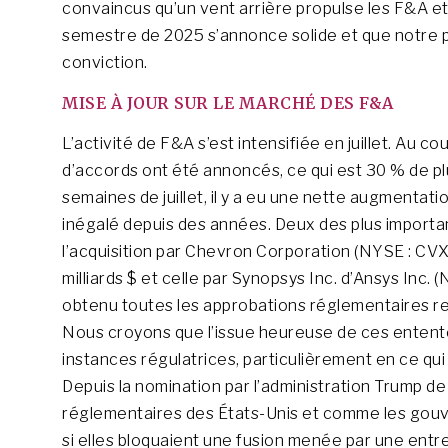
convaincus qu’un vent arrière propulse les F&A et 
semestre de 2025 s’annonce solide et que notre p
conviction.
MISE À JOUR SUR LE MARCHÉ DES F&A
L’activité de F&A s’est intensifiée en juillet. Au co
d’accords ont été annoncés, ce qui est 30 % de p
semaines de juillet, il y a eu une nette augmentati
inégalé depuis des années. Deux des plus importan
l’acquisition par Chevron Corporation (NYSE : CV
milliards $ et celle par Synopsys Inc. d’Ansys Inc.
obtenu toutes les approbations réglementaires req
Nous croyons que l’issue heureuse de ces entente
instances régulatrices, particulièrement en ce qui 
Depuis la nomination par l’administration Trump 
réglementaires des États-Unis et comme les gouv
si elles bloquaient une fusion menée par une entr