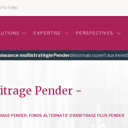
WTH FUND
LUTIONS
EXPERTISE
PERSPECTIVES
roissance multistratégie Pender
désormais ouvert aux inves
bitrage Pender -
TRAGE PENDER
,
FONDS ALTERNATIF D’ARBITRAGE PLUS PENDER