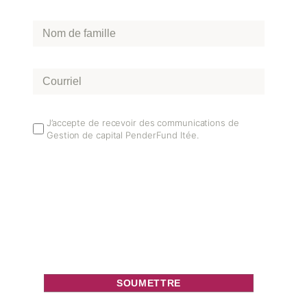
Nom
de
famille
*
Courriel
*
Email
J’accepte de recevoir des communications de
Gestion de capital PenderFund ltée.
Opt
In