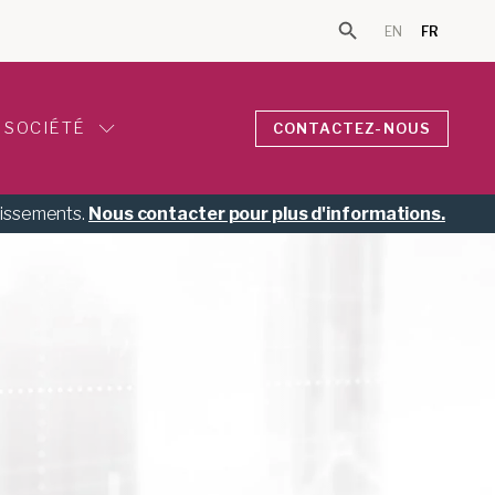
EN
FR
Search Button
Search for:
SOCIÉTÉ
CONTACTEZ-NOUS
tissements.
Nous contacter pour plus d'informations.