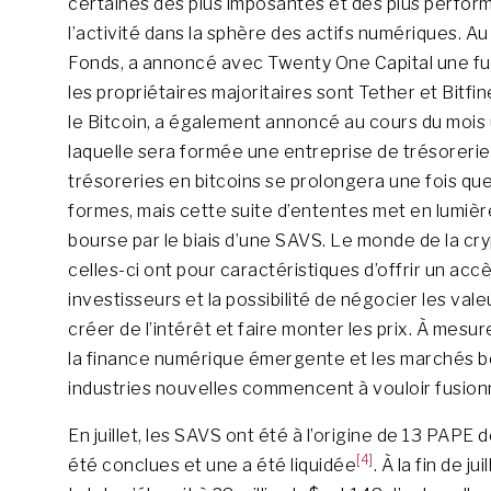
certaines des plus imposantes et des plus perfo
l’activité dans la sphère des actifs numériques. Au
Fonds, a annoncé avec Twenty One Capital une fus
les propriétaires majoritaires sont Tether et Bitf
le Bitcoin, a également annoncé au cours du mois 
laquelle sera formée une entreprise de trésorerie
trésoreries en bitcoins se prolongera une fois qu
formes, mais cette suite d’ententes met en lumièr
bourse par le biais d’une SAVS. Le monde de la cr
celles-ci ont pour caractéristiques d’offrir un acc
investisseurs et la possibilité de négocier les vale
créer de l’intérêt et faire monter les prix. À mes
la finance numérique émergente et les marchés bour
industries nouvelles commencent à vouloir fusio
En juillet, les SAVS ont été à l’origine de 13 PAPE d
[4]
été conclues et une a été liquidée
. À la fin de j