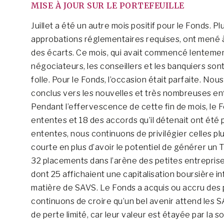
MISE À JOUR SUR LE PORTEFEUILLE
Juillet a été un autre mois positif pour le Fonds. P
approbations réglementaires requises, ont mené à b
des écarts. Ce mois, qui avait commencé lenteme
négociateurs, les conseillers et les banquiers s
folle. Pour le Fonds, l’occasion était parfaite. No
conclus vers les nouvelles et très nombreuses ent
Pendant l’effervescence de cette fin de mois, le F
ententes et 18 des accords qu’il détenait ont été
ententes, nous continuons de privilégier celles pl
courte en plus d’avoir le potentiel de générer un TR
32 placements dans l’arène des petites entreprises 
dont 25 affichaient une capitalisation boursière in
matière de SAVS. Le Fonds a acquis ou accru des 
continuons de croire qu’un bel avenir attend les S
de perte limité, car leur valeur est étayée par l