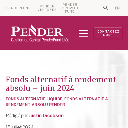
PENDER
PENDER
PENDERFUND
GROWTH
EN
Search Bu
VENTURES
Search for:
FUND
CONTACTEZ-
NOUS
Fonds alternatif à rendement
absolu – juin 2024
FONDS ALTERNATIF LIQUIDE
,
FONDS ALTERNATIF À
RENDEMENT ABSOLU PENDER
Rédigé par
Justin Jacobsen
15 juillet 2024