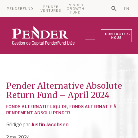
PENDER
PENDER
PENDERFUND
GROWTH
EN
Search Bu
VENTURES
Search for:
FUND
CONTACTEZ-
NOUS
Pender Alternative Absolute
Return Fund – April 2024
FONDS ALTERNATIF LIQUIDE
,
FONDS ALTERNATIF À
RENDEMENT ABSOLU PENDER
Rédigé par
Justin Jacobsen
2 mai 2024