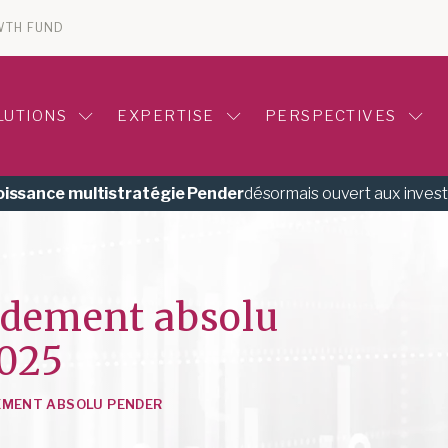
WTH FUND
LUTIONS
EXPERTISE
PERSPECTIVES
roissance multistratégie Pender
désormais ouvert aux inves
endement absolu
025
EMENT ABSOLU PENDER