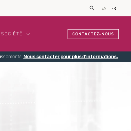
EN
FR
Search Button
Search for:
SOCIÉTÉ
CONTACTEZ-NOUS
tissements.
Nous contacter pour plus d'informations.