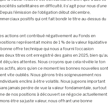
étés satellitaires en difficulté, il s’agit pour nous d’une
Depuis l’émission de l’obligation début décembre,
erciaux positifs qui ont fait bondir le titre au-dessus du
es actions ont contribué négativement au Fonds en
ositions représentait moins de 1 % de la valeur liquidative
e bonne offre technique qui nous a fourni l’occasion
s deux titres ont enregistré des gains en 2025, bien qu’a
ent déçu les attentes. Nous croyons que cela révèle le ton
 des actifs, alors qu’en ce moment les bonnes nouvelles son
uvent vite oubliés. Nous gérons très soigneusement nos
ndividuels enclins à être volatils. Nous jugeons important
sans jamais perdre de vue la valeur fondamentale, surtout
L’une de nos positions à découvert se négocie actuellement
imons être sa juste valeur, nous offrant une bonne