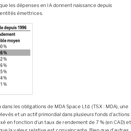
et que les dépenses en IA donnent naissance depuis
 entités émettrices.
n dans les obligations de MDA Space Ltd. (TSX : MDA), une
evés et un actif primordial dans plusieurs fonds d’actions
é fixé en fonction d’un taux de rendement de 7 % (en CAD) et
que la valeur relative est convaincante. Bien que d’autres