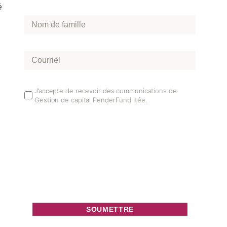
é
Nom
de
famille
*
Courriel
*
Email
J’accepte de recevoir des communications de
Gestion de capital PenderFund ltée.
Opt
In