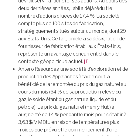
devrait servir à racheter ses actions. Au cours des
deux dernières années, Jabil a déjà réduit le
nombre d’actions diluées de 17,4 %. La société
compte plus de 100 sites de fabrication,
stratégiquement situés autour du monde, dont 29
aux États-Unis. Ce fait, jumelé à sa désignation de
fournisseur de fabrication établi aux États-Unis,
représente un avantage concurrentiel dans le
contexte géopolitique actuel.
[1]
Antero Resources, une société d’exploration et de
production des Appalaches à faible coût, a
bénéficié de la remontée du prix du gaz naturel au
cours du mois (64 % de sa production relève du
gaz, le solde étant du gaz naturel liquide et du
pétrole). Le prix du gaz naturel (Henry Hub) a
augmenté de 14 % pendant le mois pour s’établir à
3,63 $/MMBtu en raison de températures plus
froides que prévu et le commencement d’une