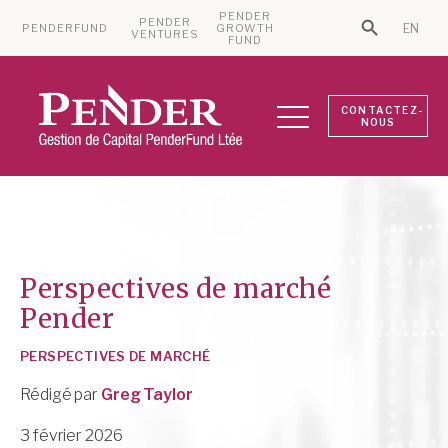
PENDER
PENDER
PENDERFUND
GROWTH
EN
Search Bu
VENTURES
Search for:
FUND
CONTACTEZ-
NOUS
Perspectives de marché
Pender
PERSPECTIVES DE MARCHÉ
Rédigé par
Greg Taylor
3 février 2026