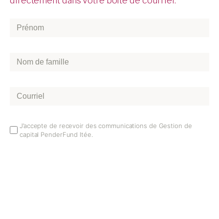
directement dans votre boîte de courriel.
Prénom
*
Nom
de
famille
*
Courriel
*
Email
J’accepte de recevoir des communications de Gestion de
capital PenderFund ltée.
Opt
In