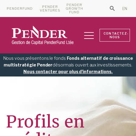
PENDER
PENDER
PENDERFUND
GROWTH
EN
Search Bu
VENTURES
Search for:
FUND
CONTACTEZ-
NOUS
Nous vous présentons le fonds
Fonds alternatif de croissance
multistratégie Pender
désormais ouvert aux investissements.
Nous contacter pour plus d'informations.
Profils en