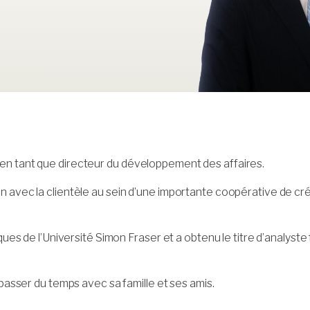
 en tant que directeur du développement des affaires.
ion avec la clientèle au sein d’une importante coopérative de 
tiques de l’Université Simon Fraser et a obtenu le titre d’analys
t passer du temps avec sa famille et ses amis.