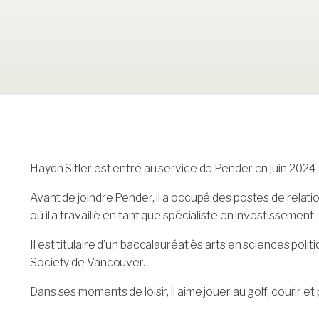
Haydn Sitler est entré au service de Pender en juin 2024
Avant de joindre Pender, il a occupé des postes de relat
où il a travaillé en tant que spécialiste en investissement.
Il est titulaire d’un baccalauréat ès arts en sciences poli
Society de Vancouver.
Dans ses moments de loisir, il aime jouer au golf, courir e