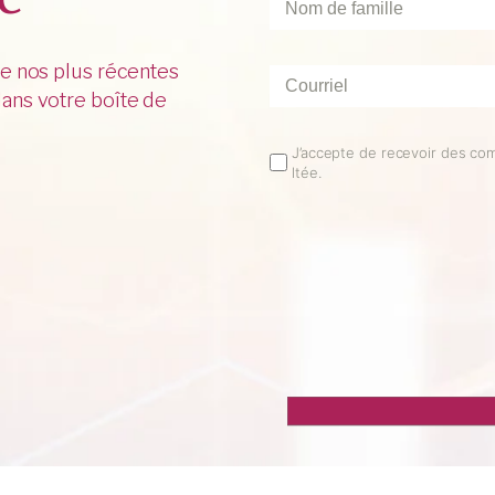
de
famille
*
de nos plus récentes
Courriel
*
ans votre boîte de
Email
J’accepte de recevoir des co
ltée.
Opt
In