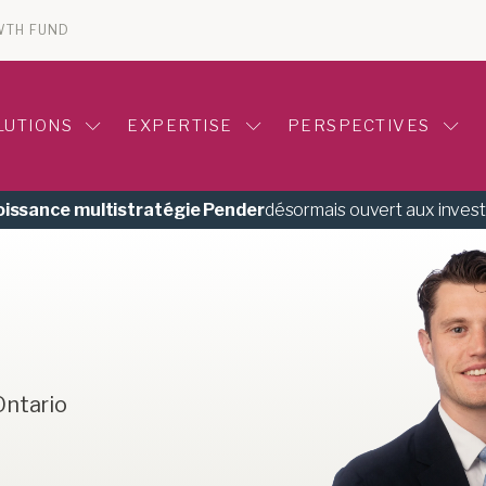
WTH FUND
LUTIONS
EXPERTISE
PERSPECTIVES
roissance multistratégie Pender
désormais ouvert aux inves
Ontario