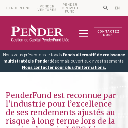
PENDER
PENDER
PENDERFUND
GROWTH
EN
Search Bu
VENTURES
Search for:
FUND
CONTACTEZ-
NOUS
Nous vous présentons le fonds
Fonds alternatif de croissance
multistratégie Pender
désormais ouvert aux investissements.
Nous contacter pour plus d'informations.
PenderFund est reconnue par
l’industrie pour l’excellence
de ses rendements ajustés au
risque à long terme lors de la