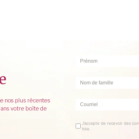
Prénom
*
e
Nom
de
famille
*
de nos plus récentes
Courriel
*
ans votre boîte de
Email
J’accepte de recevoir des co
ltée.
Opt