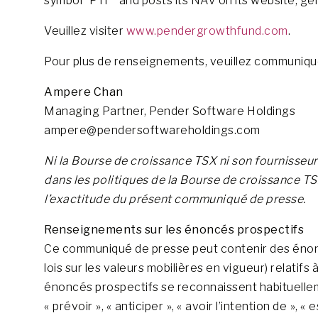
symbol “PTF” and posts its NAV on its website, gen
Veuillez visiter
www.pendergrowthfund.com
.
Pour plus de renseignements, veuillez communiqu
Ampere Chan
Managing Partner, Pender Software Holdings
ampere@pendersoftwareholdings.com
Ni la Bourse de croissance TSX ni son fournisseur
dans les politiques de la Bourse de croissance TS
l’exactitude du présent communiqué de presse.
Renseignements sur les énoncés prospectifs
Ce communiqué de presse peut contenir des énonc
lois sur les valeurs mobilières en vigueur) relatifs
énoncés prospectifs se reconnaissent habituellem
« prévoir », « anticiper », « avoir l’intention de », «