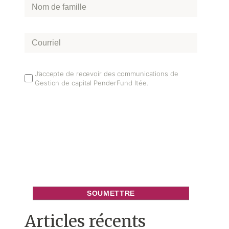
Nom
de
famille
*
Courriel
*
Email
J’accepte de recevoir des communications de
Gestion de capital PenderFund ltée.
Opt
In
Articles récents