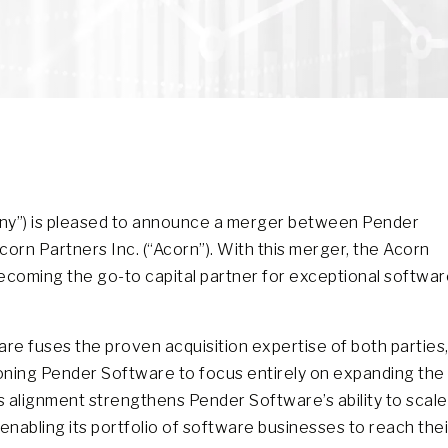
any”) is pleased to announce a merger between Pender
orn Partners Inc. (“Acorn”). With this merger, the Acorn
becoming the go-to capital partner for exceptional softwa
e fuses the proven acquisition expertise of both parties
tioning Pender Software to focus entirely on expanding the
is alignment strengthens Pender Software’s ability to scale
 enabling its portfolio of software businesses to reach thei