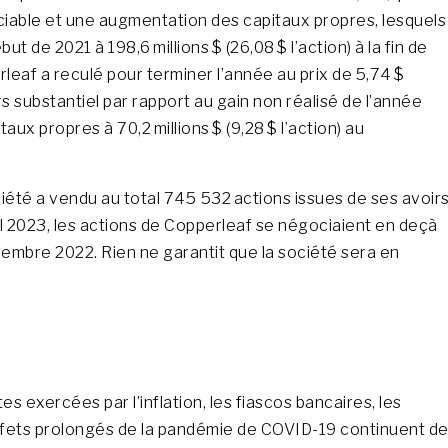
éciable et une augmentation des capitaux propres, lesquels
but de 2021 à 198,6 millions $ (26,08 $ l’action) à la fin de
leaf a reculé pour terminer l’année au prix de 5,74 $
rs substantiel par rapport au gain non réalisé de l’année
x propres à 70,2 millions $ (9,28 $ l’action) au
iété a vendu au total 745 532 actions issues de ses avoir
ril 2023, les actions de Copperleaf se négociaient en deçà
cembre 2022. Rien ne garantit que la société sera en
s exercées par l’inflation, les fiascos bancaires, les
 effets prolongés de la pandémie de COVID-19 continuent d