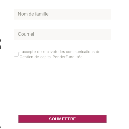
Nom
de
famille
*
Courriel
*
e
i
Email
J’accepte de recevoir des communications de
Gestion de capital PenderFund ltée.
Opt
7
In
%