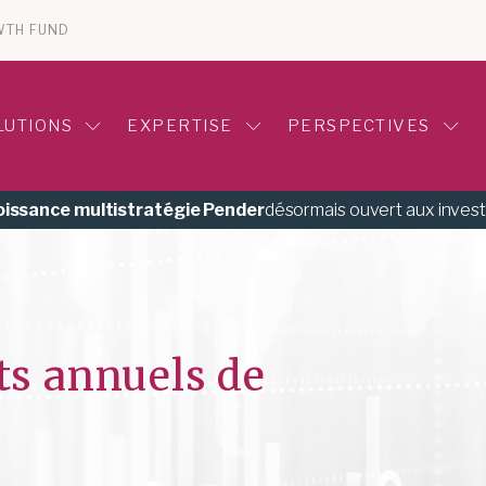
WTH FUND
LUTIONS
EXPERTISE
PERSPECTIVES
roissance multistratégie Pender
désormais ouvert aux inves
ats annuels de