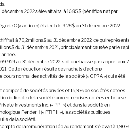
ds.
1 décembre 2022 s’élevait ainsi à 16,85 $ (bénéfice net par
égorie C (« action ») étaient de 9,28 $ au 31 décembre 2022
chiffrait à 70,2 millions $ au 31 décembre 2022, ce qui représent
illions $ du 31 décembre 2021, principalement causée par le repl
l’année.
 569 929 au 31 décembre 2022, soit une baisse par rapport aux 
021. Cette réduction résulte des rachats d’actions
 cours normal des activités de la société (« OPRA ») qui a été
ait composé de sociétés privées et 15,9 % de sociétés cotées
ipation indirecte de la société aux entreprises cotées en bourse
ivate Investments Inc. (« PPI ») et dans la société en
logique Pender II (« PTIF II »), les sociétés publiques
lle de la société.
ir compte de la rémunération liée au rendement, s’élevait à 1,90 