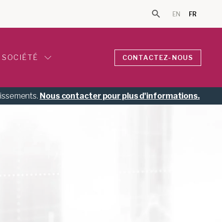
EN
FR
Search Button
Search for:
SOCIÉTÉ
CONTACTEZ-NOUS
tissements.
Nous contacter pour plus d'informations.