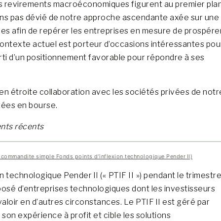
 les revirements macroéconomiques figurent au premier pla
ons pas dévié de notre approche ascendante axée sur une
s afin de repérer les entreprises en mesure de prospére
contexte actuel est porteur d’occasions intéressantes pou
parti d’un positionnement favorable pour répondre à ses
en étroite collaboration avec les sociétés privées de notr
tées en bourse.
ents récents
n commandite simple Fonds points d’inflexion technologique Pender II)
n technologique Pender II (« PTIF II ») pendant le trimestre
osé d’entreprises technologiques dont les investisseurs
valoir en d’autres circonstances. Le PTIF II est géré par
on expérience à profit et cible les solutions