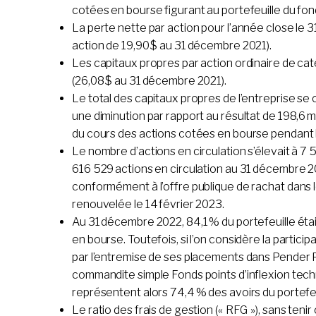
cotées en bourse figurant au portefeuille du fon
La perte nette par action pour l’année close le 3
action de 19,90 $ au 31 décembre 2021).
Les capitaux propres par action ordinaire de cat
(26,08 $ au 31 décembre 2021).
Le total des capitaux propres de l’entreprise se 
une diminution par rapport au résultat de 198,6 m
du cours des actions cotées en bourse pendant 
Le nombre d’actions en circulation s’élevait à 7
616 529 actions en circulation au 31 décembre 2
conformément à l’offre publique de rachat dans le
renouvelée le 14 février 2023.
Au 31 décembre 2022, 84,1 % du portefeuille ét
en bourse. Toutefois, si l’on considère la partic
par l’entremise de ses placements dans Pender Pr
commandite simple Fonds points d’inflexion techno
représentent alors 74,4 % des avoirs du portefeui
Le ratio des frais de gestion (« RFG »), sans ten