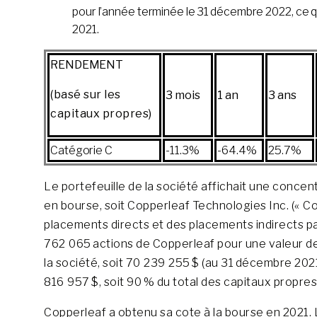
pour l’année terminée le 31 décembre 2022, ce q
2021.
RENDEMENT
(basé sur les
3 mois
1 an
3 ans
capitaux propres)
Catégorie C
-11.3%
-64.4%
25.7%
Le portefeuille de la société affichait une conce
en bourse, soit Copperleaf Technologies Inc. (« 
placements directs et des placements indirects pa
762 065 actions de Copperleaf pour une valeur de
la société, soit 70 239 255 $ (au 31 décembre 20
816 957 $, soit 90 % du total des capitaux propres
Copperleaf a obtenu sa cote à la bourse en 2021. L