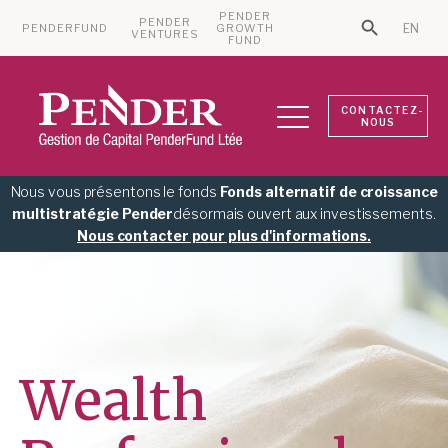
PENDER
PENDER
PENDERFUND
GROWTH
EN
Search Bu
VENTURES
Search for:
FUND
CONTACTEZ-
NOUS
Nous vous présentons le fonds
Fonds alternatif de croissance
multistratégie Pender
désormais ouvert aux investissements.
Nous contacter pour plus d'informations.
Wealth