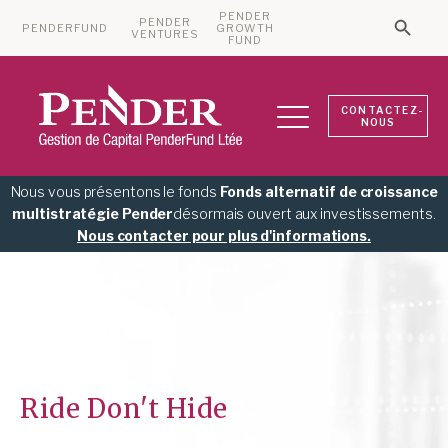
PENDER
PENDER
PENDERFUND
GROWTH
Searc
VENTURES
Search 
FUND
CONTACTEZ-
NOUS
Nous vous présentons le fonds
Fonds alternatif de croissance
multistratégie Pender
désormais ouvert aux investissements.
Nous contacter pour plus d'informations.
Ride Don't Hide