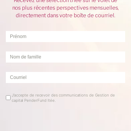
Recevez une sélection triée sur le volet de
nos plus récentes perspectives mensuelles,
directement dans votre boîte de courriel.
Prénom
*
Nom
de
famille
*
Courriel
*
Email
J’accepte de recevoir des communications de Gestion de
capital PenderFund ltée.
Opt
In