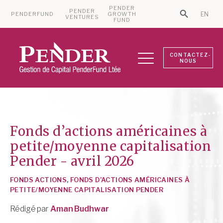
PENDER
PENDER
PENDERFUND
GROWTH
EN
Search Bu
VENTURES
Search for:
FUND
CONTACTEZ-
NOUS
Fonds d’actions américaines à
petite/moyenne capitalisation
Pender - avril 2026
FONDS ACTIONS
,
FONDS D’ACTIONS AMÉRICAINES À
PETITE/MOYENNE CAPITALISATION PENDER
Rédigé par
Aman Budhwar