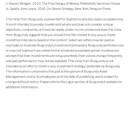
ii. Housel, Morgan, 2020, The Psychology of Money, Petersfield, Harriman House
iii. Gaddis, John Lewis, 2018, On Grand Strategy, New York, Penguin Press
This View from Burgundy is presented for illustrative and discussion purposes only.
It is not intended to provide investment advice and does not consider unique
objectives, constraints, or financial needs. Under no circumstances does this View
from Burgundy suggest that you should time the market in any way or make
investment decisions based on the content. Select securities may be used as
examples to illustrate Burgundy’s investment philosophy. Burgundy portfolios may
or may not hold such securities for the whole demonstrated period. Investors are
advised that their investments are not guaranteed, their values change frequently,
and past performance may not be repeated. This View from Burgundy is not
intended as an offer to invest in any investment strategy presented by Burgundy.
The information contained in this post is the opinion of Burgundy Asset
Management and/or its employees as of the date of publishing and is subject to
change without notice. Please refer to the Legal section of Burgundy’s website for
additional information.